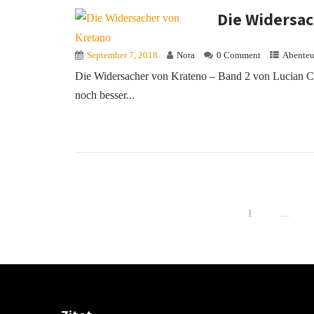
Die Widersac
September 7, 2018
Nora
0 Comment
Abenteu
Die Widersacher von Krateno – Band 2 von Lucian C
noch besser...
1
…
Beitragsnavigation