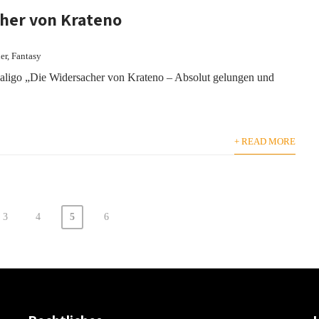
her von Krateno
er
,
Fantasy
aligo „Die Widersacher von Krateno – Absolut gelungen und
+ READ MORE
3
4
5
6