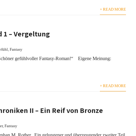
+ READ MORE
 1 – Vergeltung
efühl
,
Fantasy
„Schöner gefühlvoller Fantasy-Roman!“ Eigene Meinung:
+ READ MORE
roniken II – Ein Reif von Bronze
er
,
Fantasy
phan M. Rother „Ein gelungener und überzeugender zweiter Teil