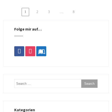
1
2
3
…
8
Beitragsnavigation
Folge mir auf…
facebook
instagram
leanpub
Kategorien