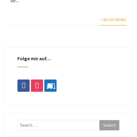
sie...
+ READ MORE
Folge mir auf…
facebook
instagram
leanpub