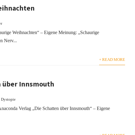
eihnachten
er
aurige Weihnachten“ – Eigene Meinung: „Schaurige
n Nerv...
+ READ MORE
n über Innsmouth
d Dystopie
 Anaconda Verlag „Die Schatten über Innsmouth“ – Eigene