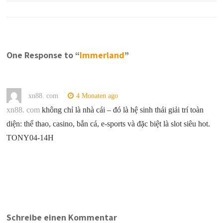
One Response to “
Immerland
”
xn88. com
4 Monaten ago
xn88. com
không chỉ là nhà cái – đó là hệ sinh thái giải trí toàn
diện: thể thao, casino, bắn cá, e-sports và đặc biệt là slot siêu hot.
TONY04-14H
Schreibe einen Kommentar