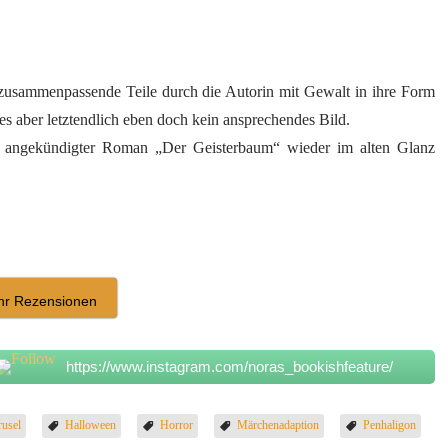
r zusammenpassende Teile durch die Autorin mit Gewalt in ihre Form
ies aber letztendlich eben doch kein ansprechendes Bild.
er angekündigter Roman „Der Geisterbaum“ wieder im alten Glanz
r Rezensionen
https://www.instagram.com/noras_bookishfeature/
usel
Halloween
Horror
Märchenadaption
Penhaligon