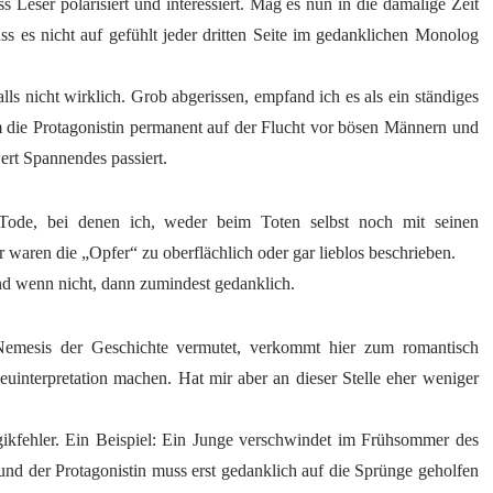
s Leser polarisiert und interessiert. Mag es nun in die damalige Zeit
ss es nicht auf gefühlt jeder dritten Seite im gedanklichen Monolog
lls nicht wirklich. Grob abgerissen, empfand ich es als ein ständiges
 die Protagonistin permanent auf der Flucht vor bösen Männern und
ert Spannendes passiert.
Tode, bei denen ich, weder beim Toten selbst noch mit seinen
waren die „Opfer“ zu oberflächlich oder gar lieblos beschrieben.
nd wenn nicht, dann zumindest gedanklich.
mesis der Geschichte vermutet, verkommt hier zum romantisch
uinterpretation machen. Hat mir aber an dieser Stelle eher weniger
Logikfehler. Ein Beispiel: Ein Junge verschwindet im Frühsommer des
und der Protagonistin muss erst gedanklich auf die Sprünge geholfen