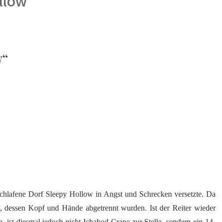
llow
w“
verschlafene Dorf Sleepy Hollow in Angst und Schrecken versetzte. Da
, dessen Kopf und Hände abgetrennt wurden. Ist der Reiter wieder
ist diesmal jedoch nicht Ichabod Crane zur Stelle, sondern ein 14-