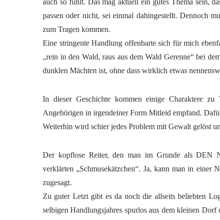
auch so fühlt. Das mag aktuell ein gutes Thema sein, das
passen oder nicht, sei einmal dahingestellt. Dennoch mu
zum Tragen kommen.
Eine stringente Handlung offenbarte sich für mich ebenfa
„rein in den Wald, raus aus dem Wald Gerenne“ bei dem
dunklen Mächten ist, ohne dass wirklich etwas nennensw
In dieser Geschichte kommen einige Charaktere zu 
Angehörigen in irgendeiner Form Mitleid empfand. Dafür 
Weiterhin wird schier jedes Problem mit Gewalt gelöst u
Der kopflose Reiter, den man im Grunde als DEN Ne
verklärten „Schmusekätzchen“. Ja, kann man in einer Ne
zugesagt.
Zu guter Letzt gibt es da noch die allseits beliebten 
selbigen Handlungsjahres spurlos aus dem kleinen Dorf 