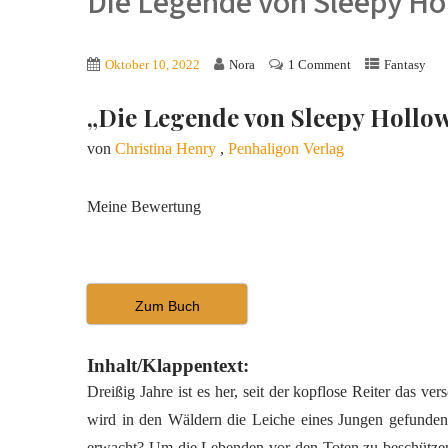
Die Legende von Sleepy Ho
Oktober 10, 2022
Nora
1 Comment
Fantasy
„Die Legende von Sleepy Hollo
von
Christina Henry
,
Penhaligon Verlag
Meine Bewertung
Zum Buch
Inhalt/Klappentext:
Dreißig Jahre ist es her, seit der kopflose Reiter das 
wird in den Wäldern die Leiche eines Jungen gefunden
erwacht? Um die Lebenden vor den Toten zu beschützen, 