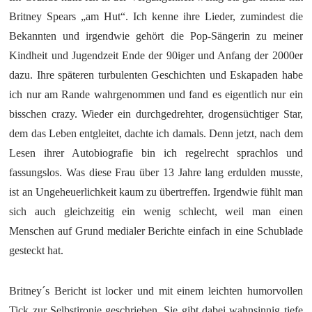
Britney Spears „am Hut“. Ich kenne ihre Lieder, zumindest die
Bekannten und irgendwie gehört die Pop-Sängerin zu meiner
Kindheit und Jugendzeit Ende der 90iger und Anfang der 2000er
dazu. Ihre späteren turbulenten Geschichten und Eskapaden habe
ich nur am Rande wahrgenommen und fand es eigentlich nur ein
bisschen crazy. Wieder ein durchgedrehter, drogensüchtiger Star,
dem das Leben entgleitet, dachte ich damals. Denn jetzt, nach dem
Lesen ihrer Autobiografie bin ich regelrecht sprachlos und
fassungslos. Was diese Frau über 13 Jahre lang erdulden musste,
ist an Ungeheuerlichkeit kaum zu übertreffen. Irgendwie fühlt man
sich auch gleichzeitig ein wenig schlecht, weil man einen
Menschen auf Grund medialer Berichte einfach in eine Schublade
gesteckt hat.
Britney´s Bericht ist locker und mit einem leichten humorvollen
Tick zur Selbstironie geschrieben. Sie gibt dabei wahnsinnig tiefe