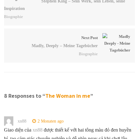
Stephen King – Sein Werk, sein Leben, seine
Inspiration
Biographie
Next Post
Madly, Deeply – Meine Tagebücher
Biographie
8 Responses to “
The Woman in me
”
xn88
2 Monaten ago
Giao diện của
xn88
được thiết kế với hai tông màu đỏ đen huyền
bí, tạo cảm giác chuyên nghiệp và dễ nhìn ngay cả khi chơi lâu.