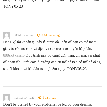
TONY05-23
888slot casino
2 Monaten ago
Đăng ký tài khoản tại đây là bước đầu tiên để bạn có thể tham
gia vào các trò chơi và dịch vụ cá cược trực tuyến hấp dẫn.
888slot casino
Quy trình này vô cùng đơn giản, chỉ mất vài phút
để hoàn tất. Dưới đây là hướng dẫn cụ thể để bạn có thể dễ dàng
tạo tài khoản và bắt đầu trải nghiệm ngay. TONY05-23
manila for rent
1 Jahr ago
Don’t be pushed by your problems; be led by your dreams.