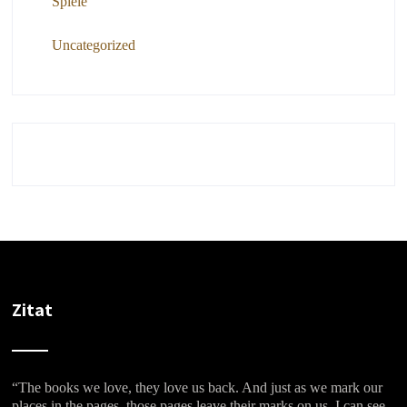
Spiele
Uncategorized
Zitat
“The books we love, they love us back. And just as we mark our
places in the pages, those pages leave their marks on us. I can see