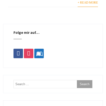
+ READ MORE
Folge mir auf…
facebook
instagram
leanpub