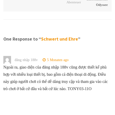
Abenteuer
One Response to “
Schwert und Ehre
”
đăng nhập 188v
5 Monaten ago
Ngoài ra, giao diện của đăng nhập 188v cũng được thiết kế phù
hợp với nhiều loại thiết bị, bao gồm cả điện thoại di động. Điều
này giúp người chơi có thể dễ dàng truy cập và tham gia vào các
trò chơi ở bất cứ đâu và bất cứ lúc nào. TONY03-11O