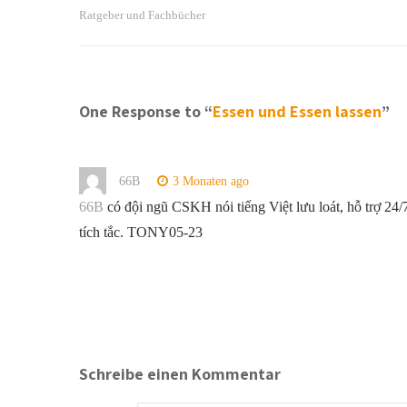
Ratgeber und Fachbücher
One Response to “
Essen und Essen lassen
”
66B
3 Monaten ago
66B
có đội ngũ CSKH nói tiếng Việt lưu loát, hỗ trợ 24/7
tích tắc. TONY05-23
Schreibe einen Kommentar