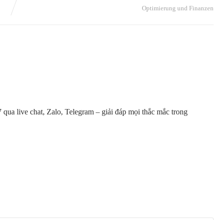
Optimierung und Finanzen
 qua live chat, Zalo, Telegram – giải đáp mọi thắc mắc trong