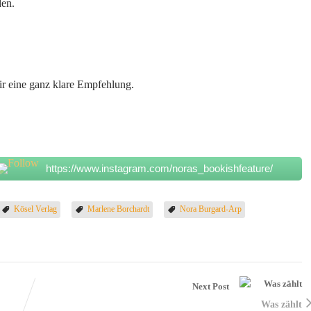
den.
r eine ganz klare Empfehlung.
https://www.instagram.com/noras_bookishfeature/
Kösel Verlag
Marlene Borchardt
Nora Burgard-Arp
Next Post
Was zählt