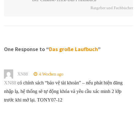
Ratgeber und Fachbücher
One Response to “
Das große Laufbuch
”
XN88
4 Wochen ago
XN88
có chính sách “bảo vệ tài khoản” – nếu phát hiện đăng
nhập lạ, hệ thống sẽ tự động khóa và yêu cầu xác minh 2 lớp
trước khi mở lại. TONY07-12