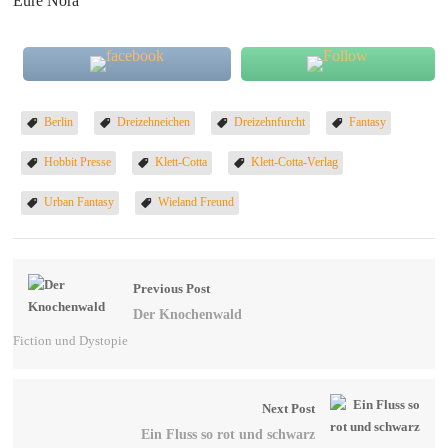
Eure Nora
Berlin
Dreizehneichen
Dreizehnfurcht
Fantasy
Hobbit Presse
Klett-Cotta
Klett-Cotta-Verlag
Urban Fantasy
Wieland Freund
Previous Post
Der Knochenwald
Fiction und Dystopie
Next Post
Ein Fluss so rot und schwarz