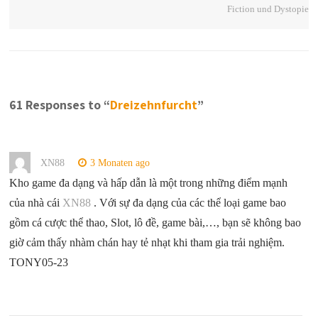
Fiction und Dystopie
61 Responses to “
Dreizehnfurcht
”
XN88
3 Monaten ago
Kho game đa dạng và hấp dẫn là một trong những điểm mạnh
của nhà cái
XN88
. Với sự đa dạng của các thể loại game bao
gồm cá cược thể thao, Slot, lô đề, game bài,…, bạn sẽ không bao
giờ cảm thấy nhàm chán hay tẻ nhạt khi tham gia trải nghiệm.
TONY05-23