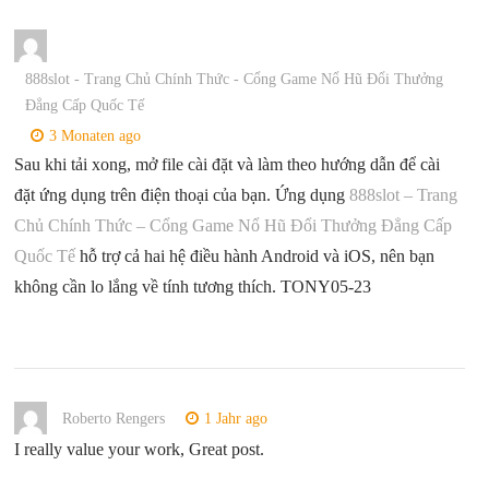
888slot - Trang Chủ Chính Thức - Cổng Game Nổ Hũ Đổi Thưởng
Đẳng Cấp Quốc Tế
3 Monaten ago
Sau khi tải xong, mở file cài đặt và làm theo hướng dẫn để cài
đặt ứng dụng trên điện thoại của bạn. Ứng dụng
888slot – Trang
Chủ Chính Thức – Cổng Game Nổ Hũ Đổi Thưởng Đẳng Cấp
Quốc Tế
hỗ trợ cả hai hệ điều hành Android và iOS, nên bạn
không cần lo lắng về tính tương thích. TONY05-23
Roberto Rengers
1 Jahr ago
I really value your work, Great post.