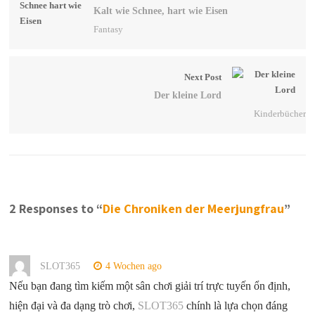
Kalt wie Schnee, hart wie Eisen
Fantasy
Next Post
Der kleine Lord
Kinderbücher
2 Responses to “
Die Chroniken der Meerjungfrau
”
SLOT365
4 Wochen ago
Nếu bạn đang tìm kiếm một sân chơi giải trí trực tuyến ổn định,
hiện đại và đa dạng trò chơi,
SLOT365
chính là lựa chọn đáng