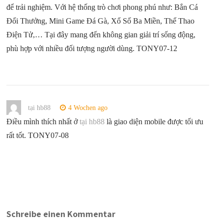
để trải nghiệm. Với hệ thống trò chơi phong phú như: Bắn Cá
Đổi Thưởng, Mini Game Đá Gà, Xổ Số Ba Miền, Thể Thao
Điện Tử,… Tại đây mang đến không gian giải trí sống động,
phù hợp với nhiều đối tượng người dùng. TONY07-12
tại hb88
4 Wochen ago
Điều mình thích nhất ở
tại hb88
là giao diện mobile được tối ưu
rất tốt. TONY07-08
Schreibe einen Kommentar