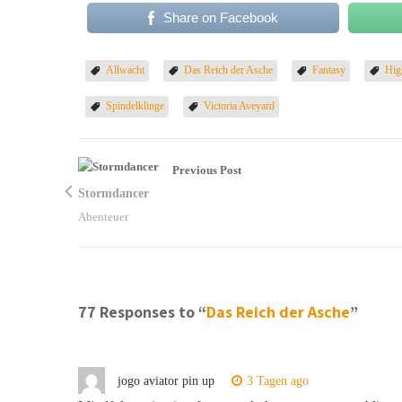
Share on Facebook
Allwacht
Das Reich der Asche
Fantasy
Hig
Spindelklinge
Victoria Aveyard
Previous Post
Stormdancer
Abenteuer
77 Responses to “
Das Reich der Asche
”
jogo aviator pin up
3 Tagen ago