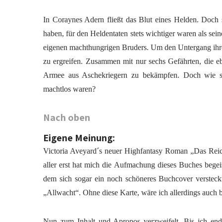
In Coraynes Adern fließt das Blut eines Helden. Doch 
haben, für den Heldentaten stets wichtiger waren als sein
eigenen machthungrigen Bruders. Um den Untergang ihrer
zu ergreifen. Zusammen mit nur sechs Gefährten, die eb
Armee aus Aschekriegern zu bekämpfen. Doch wie so
machtlos waren?
Nach oben
Eigene Meinung:
Victoria Aveyard´s neuer Highfantasy Roman „Das Reich
aller erst hat mich die Aufmachung dieses Buches bege
dem sich sogar ein noch schöneres Buchcover versteckt,
„Allwacht“. Ohne diese Karte, wäre ich allerdings auch 
Nun zum Inhalt und Apropos verzweifelt. Bis ich endli