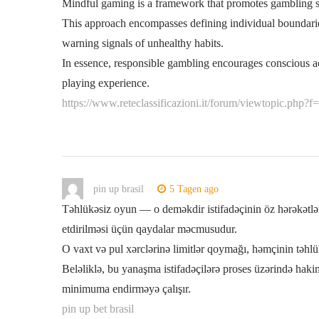
Mindful gaming is a framework that promotes gambling st
This approach encompasses defining individual boundarie
warning signals of unhealthy habits.
In essence, responsible gambling encourages conscious ac
playing experience.
https://www.reteclassificazioni.it/forum/viewtopic.php?
pin up brasil
5 Tagen ago
Təhlükəsiz oyun — o deməkdir istifadəçinin öz hərəkətlə
etdirilməsi üçün qaydalar məcmusudur.
O vaxt və pul xərclərinə limitlər qoymağı, həmçinin təhlük
Beləliklə, bu yanaşma istifadəçilərə proses üzərində hak
minimuma endirməyə çalışır.
pin up bet brasil