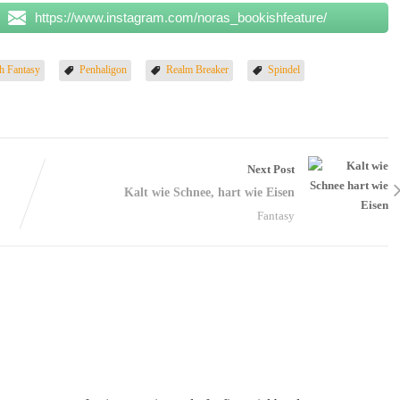
https://www.instagram.com/noras_bookishfeature/
h Fantasy
Penhaligon
Realm Breaker
Spindel
Next Post
Kalt wie Schnee, hart wie Eisen
Fantasy