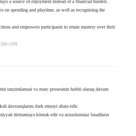
ays a source of enjoyment instead of a financial burden.
s on spending and playtime, as well as recognising the
tions and empowers participants to retain mastery over their
f=3&t=289
rini tənzimləməsi və mərc prosesinin hobbi olaraq davam
əli davranışlarını dərk etməyi əhatə edir.
imiyyəti itirməməyə kömək edir və arzuolunmaz fəsadların