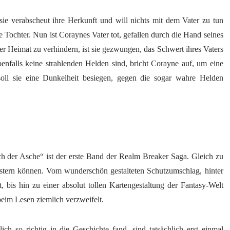
sie verabscheut ihre Herkunft und will nichts mit dem Vater zu tun
e Tochter. Nun ist Coraynes Vater tot, gefallen durch die Hand seines
 Heimat zu verhindern, ist sie gezwungen, das Schwert ihres Vaters
enfalls keine strahlenden Helden sind, bricht Corayne auf, um eine
ll sie eine Dunkelheit besiegen, gegen die sogar wahre Helden
 der Asche“ ist der erste Band der Realm Breaker Saga. Gleich zu
istern können. Vom wunderschön gestalteten Schutzumschlag, hinter
 bis hin zu einer absolut tollen Kartengestaltung der Fantasy-Welt
beim Lesen ziemlich verzweifelt.
ch so richtig in die Geschichte fand, sind tatsächlich erst einmal