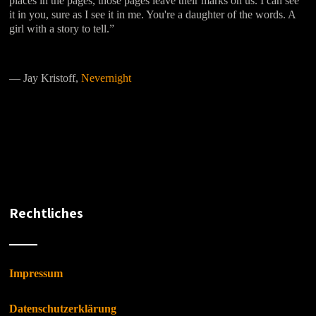
places in the pages, those pages leave their marks on us. I can see
it in you, sure as I see it in me. You're a daughter of the words. A
girl with a story to tell.”
―
Jay Kristoff,
Nevernight
Rechtliches
Impressum
Datenschutzerklärung