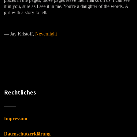
places in the pages, those pages leave their marks on us. I can see
it in you, sure as I see it in me. You're a daughter of the words. A
girl with a story to tell.”
―
Jay Kristoff,
Nevernight
Rechtliches
Impressum
Datenschutzerklärung