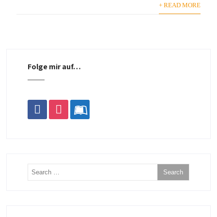
+ READ MORE
Folge mir auf…
facebook
instagram
leanpub