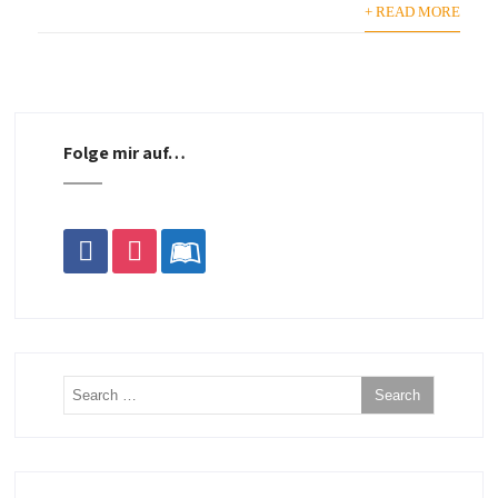
+ READ MORE
Folge mir auf…
facebook
instagram
leanpub