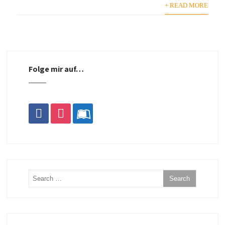
+ READ MORE
Folge mir auf…
facebook
instagram
leanpub