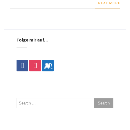
+ READ MORE
Folge mir auf…
facebook
instagram
leanpub