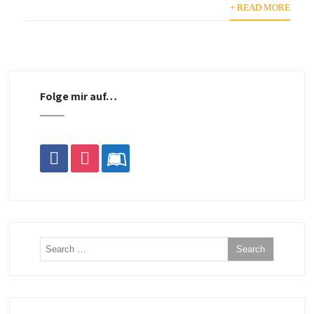
+ READ MORE
Folge mir auf…
facebook
instagram
leanpub