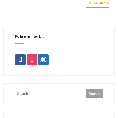
+ READ MORE
Folge mir auf…
facebook
instagram
leanpub